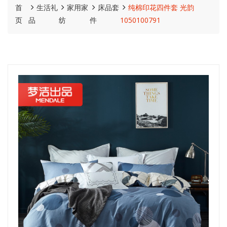
首
生活礼
家用家
床品套
纯棉印花四件套 光韵
页
品
纺
件
1050100791