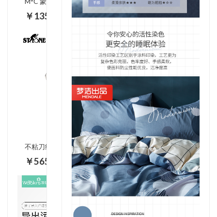
M°C 蒙度士 男士舒缓保湿旅行套装（洗面奶50g+保湿须后水30ml+保湿乳液30ml+旅行包）8809080881101 8809080881118 8809080881125
￥135.00
不粘刀组合六件套 STF036
￥565.00