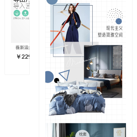
薇新温热洁面美肤仪WX-NF209
￥229.00