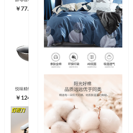
￥77.00
悦味精铁不粘炒锅BDY-C612
￥124.00