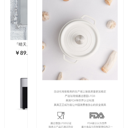
『晴天』时尚真空焖烧罐 FW-802BMPM
￥89.00