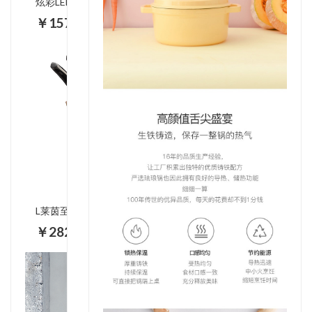
炫彩LED护眼灯 RS-L83S
￥157.00
L莱茵至尊四宝 LY-TZ001-4
￥282.00