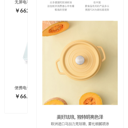
无屏电视N20GMZ_000464
￥6627.00
便携电子人体秤 PN-5178
￥66.00