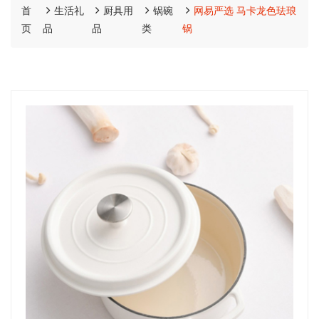
首
生活礼
厨具用
锅碗
网易严选 马卡龙色珐琅
页
品
品
类
锅